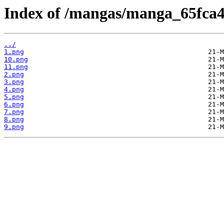
Index of /mangas/manga_65fca4
../
1.png
10.png
11.png
2.png
3.png
4.png
5.png
6.png
7.png
8.png
9.png