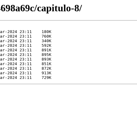
698a69c/capitulo-8/