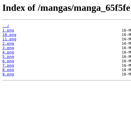
Index of /mangas/manga_65f5fe1
../
1.png
10.png
11.png
2.png
3.png
4.png
5.png
6.png
7.png
8.png
9.png