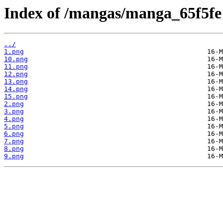
Index of /mangas/manga_65f5fe1
../
1.png
10.png
11.png
12.png
13.png
14.png
15.png
2.png
3.png
4.png
5.png
6.png
7.png
8.png
9.png