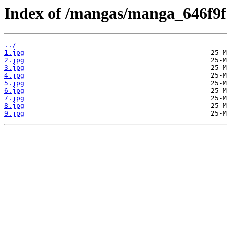
Index of /mangas/manga_646f9f
../
1.jpg
2.jpg
3.jpg
4.jpg
5.jpg
6.jpg
7.jpg
8.jpg
9.jpg