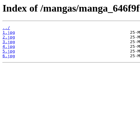
Index of /mangas/manga_646f9f
../
1.jpg
2.jpg
3.jpg
4.jpg
5.jpg
6.jpg