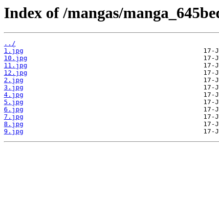
Index of /mangas/manga_645bed
../
1.jpg
10.jpg
11.jpg
12.jpg
2.jpg
3.jpg
4.jpg
5.jpg
6.jpg
7.jpg
8.jpg
9.jpg