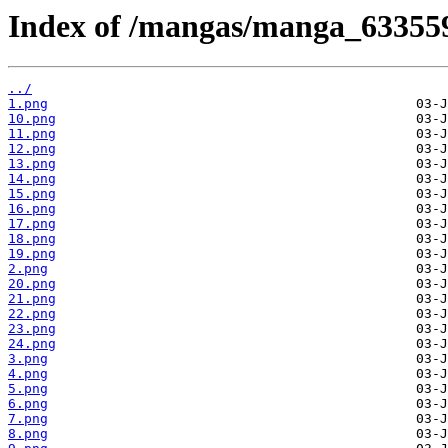
Index of /mangas/manga_633559
../
1.png
10.png
11.png
12.png
13.png
14.png
15.png
16.png
17.png
18.png
19.png
2.png
20.png
21.png
22.png
23.png
24.png
3.png
4.png
5.png
6.png
7.png
8.png