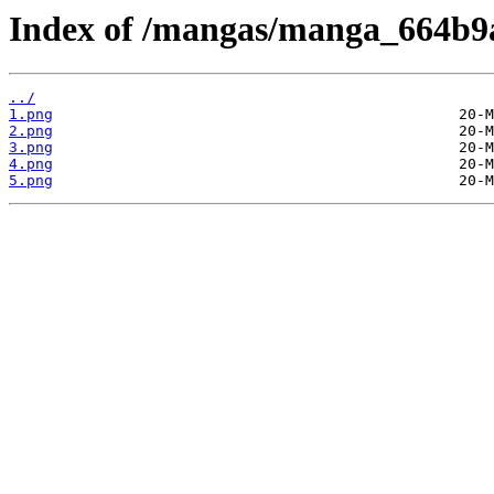
Index of /mangas/manga_664b9a
../
1.png
2.png
3.png
4.png
5.png