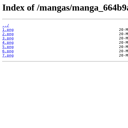
Index of /mangas/manga_664b9a
../
1.png
2.png
3.png
4.png
5.png
6.png
7.png