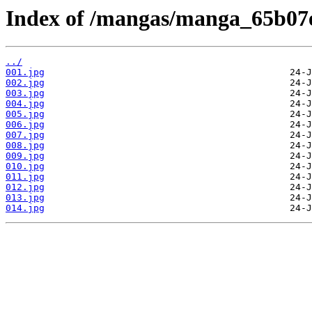
Index of /mangas/manga_65b07e
../
001.jpg
002.jpg
003.jpg
004.jpg
005.jpg
006.jpg
007.jpg
008.jpg
009.jpg
010.jpg
011.jpg
012.jpg
013.jpg
014.jpg