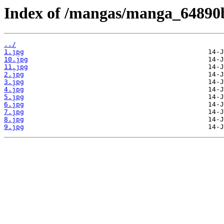
Index of /mangas/manga_64890b
../
1.jpg
10.jpg
11.jpg
2.jpg
3.jpg
4.jpg
5.jpg
6.jpg
7.jpg
8.jpg
9.jpg