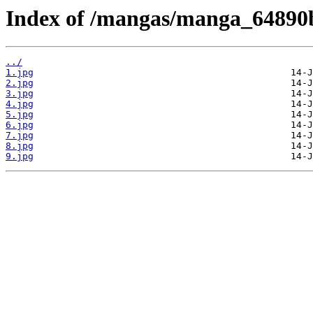
Index of /mangas/manga_64890b
../
1.jpg
2.jpg
3.jpg
4.jpg
5.jpg
6.jpg
7.jpg
8.jpg
9.jpg