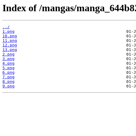
Index of /mangas/manga_644b82
../
1.png
10.png
11.png
12.png
13.png
2.png
3.png
4.png
5.png
6.png
7.png
8.png
9.png