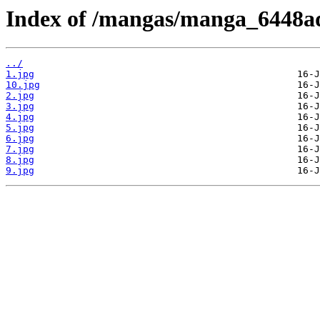
Index of /mangas/manga_6448ad
../
1.jpg
10.jpg
2.jpg
3.jpg
4.jpg
5.jpg
6.jpg
7.jpg
8.jpg
9.jpg